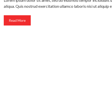
Lorem ipsum dolor sit amet, sed do eiusmod tempor incididunt 
aliqua. Quis nostrud exercitation ullamco laboris nisi ut aliqu
Read More